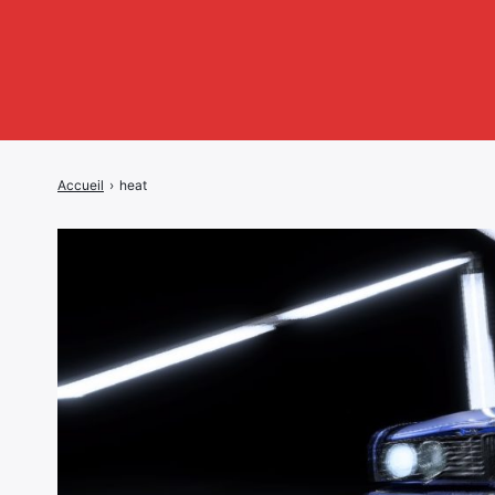
Accueil
›
heat