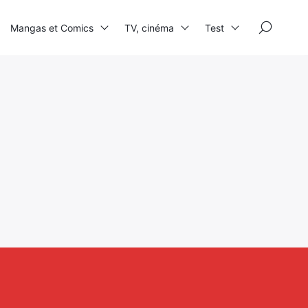
×
Mangas et Comics
TV, cinéma
Test