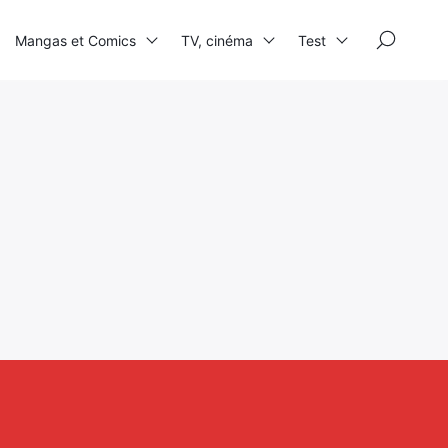
×
Mangas et Comics
TV, cinéma
Test