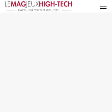
Jeux Vidéo
PC et Hardware
Smartphone et Tablettes
High-Tech
Mangas et Comics
TV, cinéma
Test