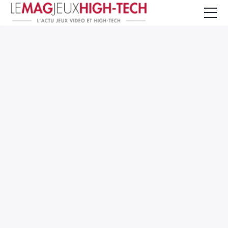
Jeux Vidéo
PC et Hardware
Smartphone et Tablettes
High-Tech
Mangas et Comics
TV, cinéma
Test