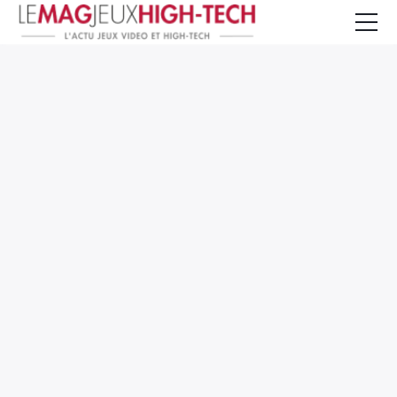
Jeux Vidéo
PC et Hardware
Smartphone et Tablettes
High-Tech
Mangas et Comics
TV, cinéma
Test