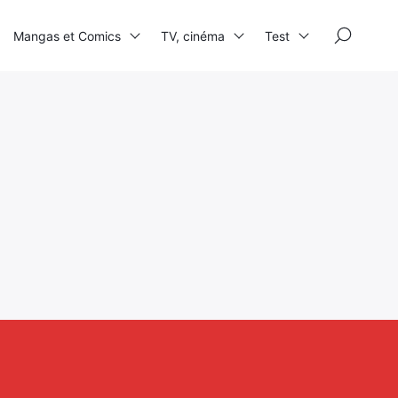
×
Mangas et Comics
TV, cinéma
Test