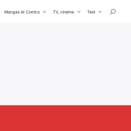
×
Mangas et Comics
TV, cinéma
Test