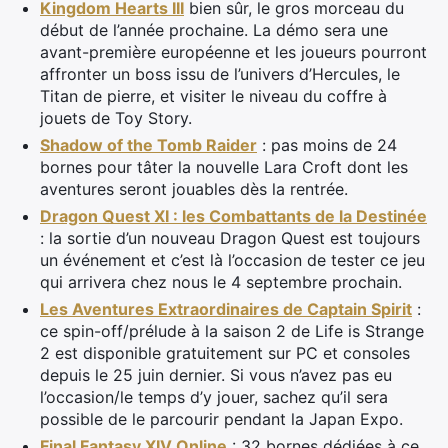
Kingdom Hearts III
bien sûr, le gros morceau du
début de l’année prochaine. La démo sera une
avant-première européenne et les joueurs pourront
affronter un boss issu de l’univers d’Hercules, le
Titan de pierre, et visiter le niveau du coffre à
jouets de Toy Story.
Shadow of the Tomb Raider
: pas moins de 24
bornes pour tâter la nouvelle Lara Croft dont les
aventures seront jouables dès la rentrée.
Dragon Quest XI : les Combattants de la Destinée
: la sortie d’un nouveau Dragon Quest est toujours
un événement et c’est là l’occasion de tester ce jeu
qui arrivera chez nous le 4 septembre prochain.
Les Aventures Extraordinaires de Captain Spirit
:
ce spin-off/prélude à la saison 2 de Life is Strange
2 est disponible gratuitement sur PC et consoles
depuis le 25 juin dernier. Si vous n’avez pas eu
l’occasion/le temps d’y jouer, sachez qu’il sera
possible de le parcourir pendant la Japan Expo.
Final Fantasy XIV Online
: 32 bornes dédiées à ce