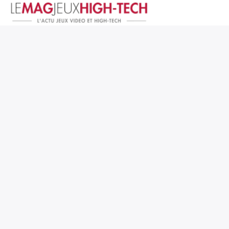
Jeux Vidéo
PC et Hardware
Smartphone et Tablettes
High-Tech
Mangas et Comics
TV, cinéma
Test