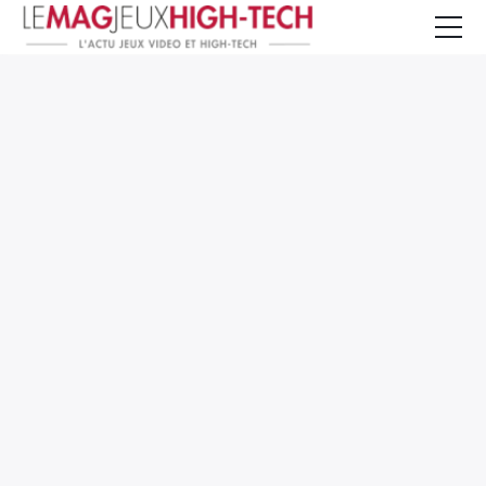
Jeux Vidéo
PC et Hardware
Smartphone et Tablettes
High-Tech
Mangas et Comics
TV, cinéma
Test