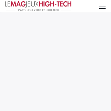
Jeux Vidéo
PC et Hardware
Smartphone et Tablettes
High-Tech
Mangas et Comics
TV, cinéma
Test