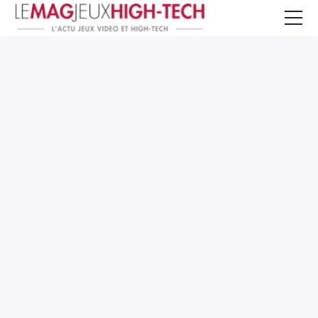
Jeux Vidéo
PC et Hardware
Smartphone et Tablettes
High-Tech
Mangas et Comics
TV, cinéma
Test