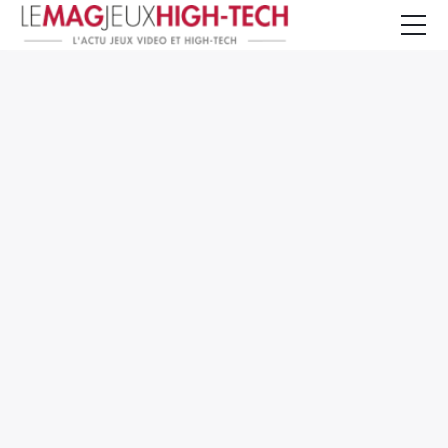
Jeux Vidéo
PC et Hardware
Smartphone et Tablettes
High-Tech
Mangas et Comics
TV, cinéma
Test