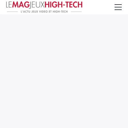
Jeux Vidéo
PC et Hardware
Smartphone et Tablettes
High-Tech
Mangas et Comics
TV, cinéma
Test