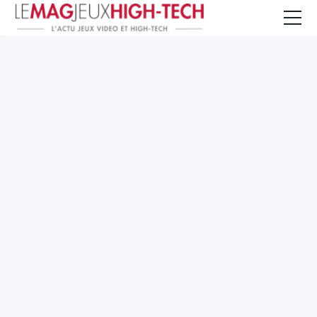
Jeux Vidéo
PC et Hardware
Smartphone et Tablettes
High-Tech
Mangas et Comics
TV, cinéma
Test