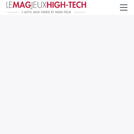
Jeux Vidéo
PC et Hardware
Smartphone et Tablettes
High-Tech
Mangas et Comics
TV, cinéma
Test