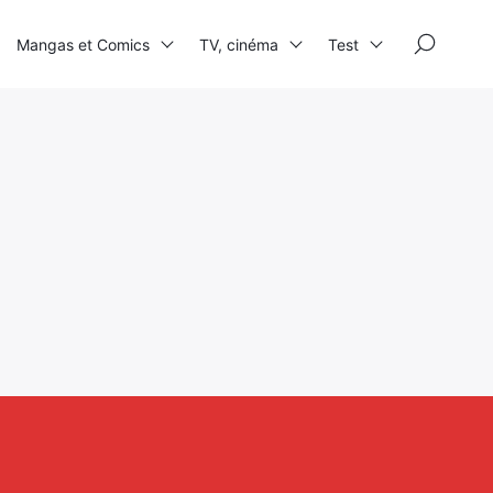
×
Mangas et Comics
TV, cinéma
Test