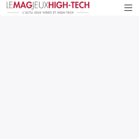
Jeux Vidéo
PC et Hardware
Smartphone et Tablettes
High-Tech
Mangas et Comics
TV, cinéma
Test