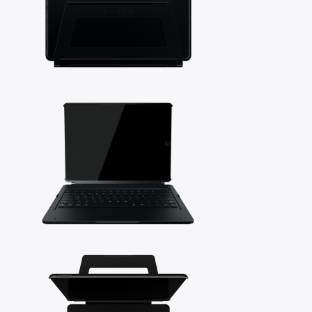
×
Rechercher
: