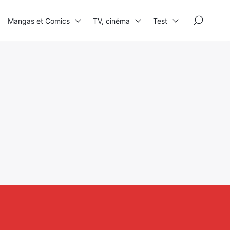
×
Mangas et Comics
TV, cinéma
Test