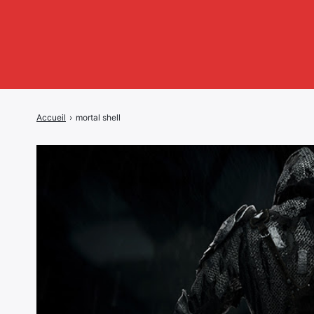
Accueil
›
mortal shell