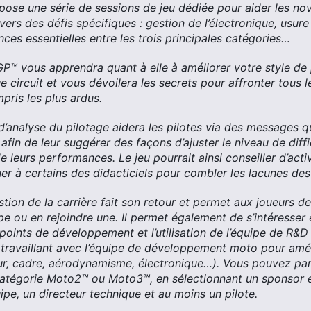
opose une série de sessions de jeu dédiée pour aider les no
vers des défis spécifiques : gestion de l’électronique, usu
ences essentielles entre les trois principales catégories…
™ vous apprendra quant à elle à améliorer votre style de 
 circuit et vous dévoilera les secrets pour affronter tous l
mpris les plus ardus.
d’analyse du pilotage aidera les pilotes via des messages qui
 afin de leur suggérer des façons d’ajuster le niveau de diff
leurs performances. Le jeu pourrait ainsi conseiller d’acti
er à certains des didacticiels pour combler les lacunes des
ion de la carrière fait son retour et permet aux joueurs de 
pe ou en rejoindre une. Il permet également de s’intéresser
 points de développement et l’utilisation de l’équipe de R&D
travaillant avec l’équipe de développement moto pour amél
r, cadre, aérodynamisme, électronique…). Vous pouvez part
catégorie Moto2™ ou Moto3™, en sélectionnant un sponsor e
ipe, un directeur technique et au moins un pilote.