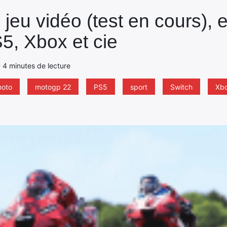
jeu vidéo (test en cours), e
5, Xbox et cie
 - 4 minutes de lecture
oto
motogp 22
PS5
sport
Switch
Xb