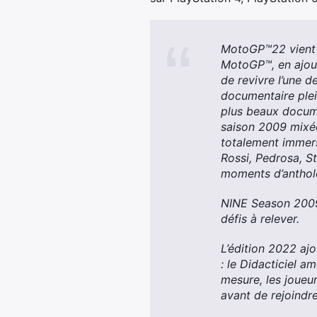
MotoGP™22 vient n
MotoGP™, en ajout
de revivre l’une d
documentaire plei
plus beaux docume
saison 2009 mixée
totalement immers
Rossi, Pedrosa, S
moments d’anthol
NINE Season 2009 
défis à relever.
L’édition 2022 aj
: le Didacticiel 
mesure, les joueur
avant de rejoindre