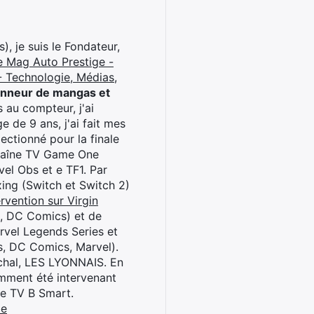
), je suis le Fondateur,
e Mag Auto Prestige -
 Technologie, Médias,
onneur de mangas et
 au compteur, j'ai
 de 9 ans, j'ai fait mes
ctionné pour la finale
chaîne TV Game One
el Obs et e TF1. Par
oxing (Switch et Switch 2)
rvention sur Virgin
l, DC Comics) et de
rvel Legends Series et
s, DC Comics, Marvel).
archal, LES LYONNAIS. En
cemment été intervenant
ne TV B Smart.
be