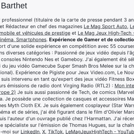
 Barthet
professionnel (titulaire de la carte de presse pendant 3 ans
 et Rédacteur en chef des magazines
Le Mag Sport Auto
,
L
mobile et véhicules de prestige
et
Le Mag Jeux High-Tech -
cinéma, Smartphones
.
Expérience de Gamer et de collecti
rt d'une solide expérience en compétition avec 55 courses
s diverses catégories : Passionné de jeux vidéo depuis l'âge
 consoles Nintendo Nes et Gameboy. J'ai également été séle
i du jeu vidéo Gamecube Super Smash Bros Melee sur la 
ional). Expérience de Pigiste pour Jeux Video.com, Le Nouv
je suis intervenu en tant qu'expert des jeux vidéo Fitness B
eurs émissions de radio dont Virging Radio (RTL2) :
Mon inte
rope 2)
Je suis aussi passionné de Tech, de comics (Marve
ya. Je possède une collection de casques et accessoires Ma
ines Myth Cloth EX. Je suis également cosplayeur (Star War
éma et de séries, j'ai été figurant dans le film d'Olivier M
suis l'auteur d'un ouvrage publié chez l'Harmattan. J'ai ré
ue spécialiste sur l'émission de Thomas Hugues, sur la chaî
z-moi sur
LinkedIn
,
X
,
TikTok
,
LeMagJeuxHighTech - YouTu