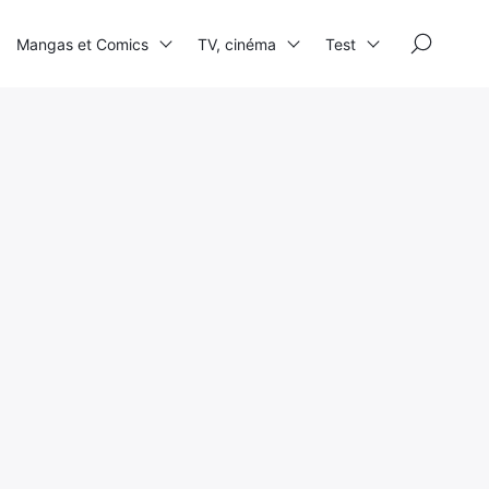
×
Mangas et Comics
TV, cinéma
Test