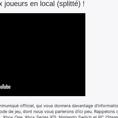
joueurs en local (splitté) !
ommuniqué officiel, qui vous donnera davantage d’informati
 mode de jeu, dont nous vous parlerons d’ici peu. Rappelon
 5, Xbox One, Xbox Series X|S, Nintendo Switch et PC (Stea