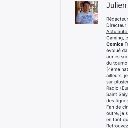
Julien
Rédacteur 
Directeur
Actu auto
Gaming, 
Comics
Fo
évolué dan
armes sur
du tourno
(4ème nat
ailleurs, 
sur plusi
Radio (Eu
Saint Sei
des figur
Fan de cin
outre, je 
en tant q
Retrouve