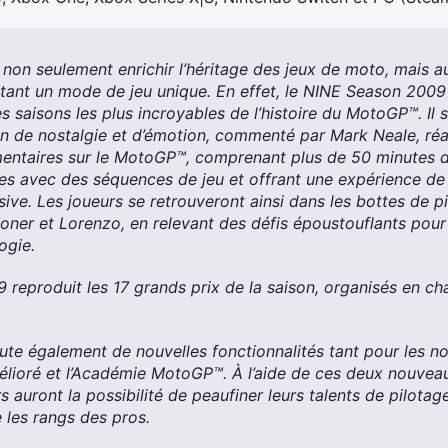
on seulement enrichir l’héritage des jeux de moto, mais a
ant un mode de jeu unique. En effet, le NINE Season 2009
es saisons les plus incroyables de l’histoire du MotoGP™. Il s’
n de nostalgie et d’émotion, commenté par Mark Neale, réal
ntaires sur le MotoGP™, comprenant plus de 50 minutes de
s avec des séquences de jeu et offrant une expérience de
ive. Les joueurs se retrouveront ainsi dans les bottes de pi
toner et Lorenzo, en relevant des défis époustouflants pour
ogie.
reproduit les 17 grands prix de la saison, organisés en cha
oute également de nouvelles fonctionnalités tant pour les n
amélioré et l’Académie MotoGP™. À l’aide de ces deux nouveau
s auront la possibilité de peaufiner leurs talents de pilota
 les rangs des pros.