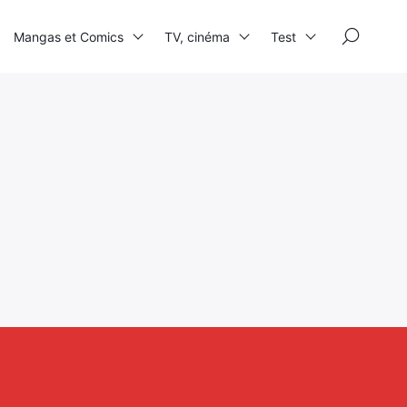
×
Mangas et Comics
TV, cinéma
Test