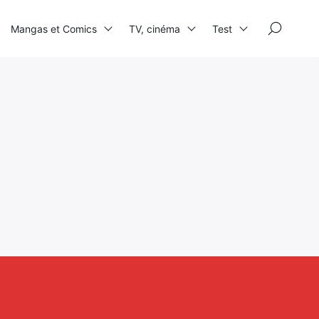
×
Mangas et Comics
TV, cinéma
Test