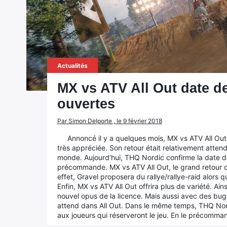
Actualités
MX vs ATV All Out date d
ouvertes
Par Simon Delporte , le 9 février 2018
Annoncé il y a quelques mois, MX vs ATV All Out s
très appréciée. Son retour était relativement attend
monde. Aujourd’hui, THQ Nordic confirme la date de
précommande. MX vs ATV All Out, le grand retour de
effet, Gravel proposera du rallye/rallye-raid alor
Enfin, MX vs ATV All Out offrira plus de variété. A
nouvel opus de la licence. Mais aussi avec des bugg
attend dans All Out. Dans le même temps, THQ No
aux joueurs qui réserveront le jeu. En le précomma