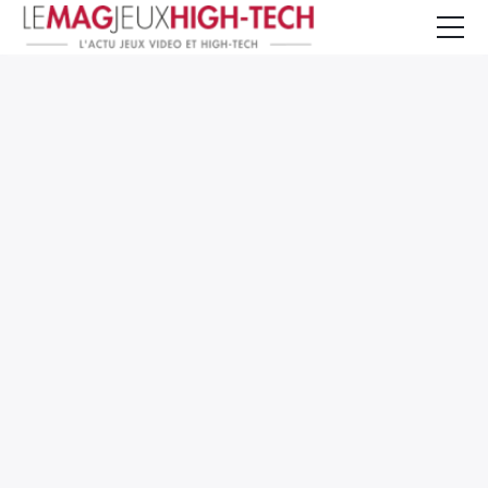
Jeux Vidéo
PC et Hardware
Smartphone et Tablettes
High-Tech
Mangas et Comics
TV, cinéma
Test