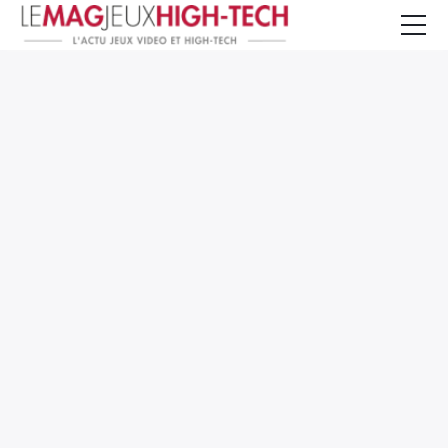
Jeux Vidéo
PC et Hardware
Smartphone et Tablettes
High-Tech
Mangas et Comics
TV, cinéma
Test