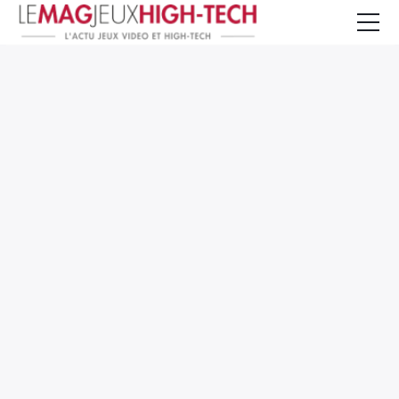
Jeux Vidéo
PC et Hardware
Smartphone et Tablettes
High-Tech
Mangas et Comics
TV, cinéma
Test