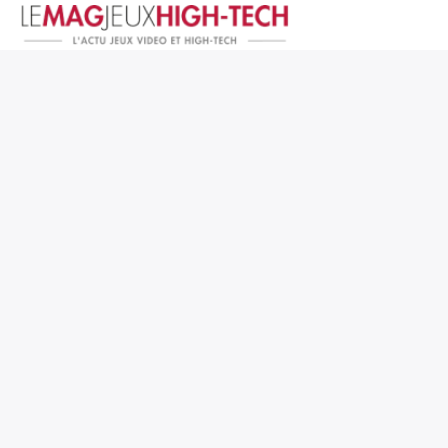
Jeux Vidéo
PC et Hardware
Smartphone et Tablettes
High-Tech
Mangas et Comics
TV, cinéma
Test