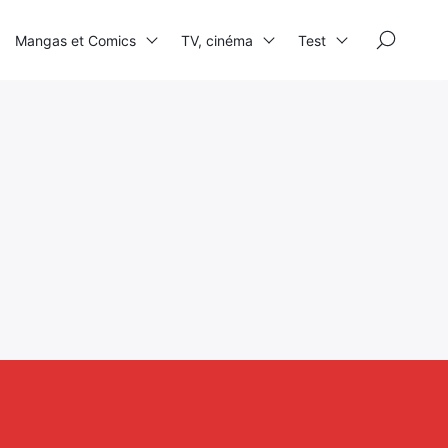
×
Mangas et Comics
TV, cinéma
Test