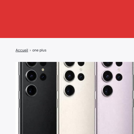
Accueil
›
one plus