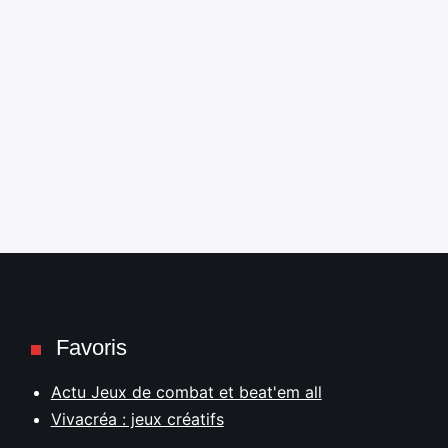
Favoris
Actu Jeux de combat et beat'em all
Vivacréa : jeux créatifs