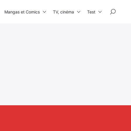
×
Mangas et Comics
TV, cinéma
Test