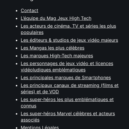
Contact
L’équipe du Mag Jeux High Tech
Les acteurs de cinéma, TV et séries les plus
populaires
Les éditeurs & studios de jeux vidéo majeurs
Les Mangas les plus célèbres
Les marques High-Tech majeures
Les personnages de jeux vidéo et licences
vidéoludiques emblématiques
Les principales marques de Smartphones
Les principaux canaux de streaming (films et
séries) et de VOD
Les super-héros les plus emblématiques et
connus
Les super-héros Marvel célèbres et acteurs
associés
Mentions Légales