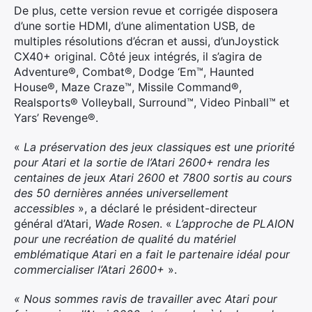
De plus, cette version revue et corrigée disposera
d’une sortie HDMI, d’une alimentation USB, de
multiples résolutions d’écran et aussi, d’unJoystick
CX40+ original. Côté jeux intégrés, il s’agira de
Adventure®, Combat®, Dodge ‘Em™, Haunted
House®, Maze Craze™, Missile Command®,
Realsports® Volleyball, Surround™, Video Pinball™ et
Yars’ Revenge®.
«
La préservation des jeux classiques est une priorité
pour Atari et la sortie de l’Atari 2600+ rendra les
centaines de jeux Atari 2600 et 7800 sortis au cours
des 50 dernières années universellement
accessibles
», a déclaré le président-directeur
général d’Atari,
Wade Rosen
. «
L’approche de PLAION
pour une recréation de qualité du matériel
emblématique Atari en a fait le partenaire idéal pour
commercialiser l’Atari 2600+
».
« Nous sommes ravis de travailler avec Atari pour