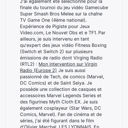
J'ai également été sélectionné pour la
finale du tournoi du jeu vidéo Gamecube
Super Smash Bros Melee sur la chaîne
TV Game One (4ème national).
Expérience de Pigiste pour Jeux
Video.com, Le Nouvel Obs et e TF1. Par
Rechercher
ailleurs, je suis intervenu en tant
:
qu'expert des jeux vidéo Fitness Boxing
(Switch et Switch 2) sur plusieurs
émissions de radio dont Virging Radio
(RTL2) :
Mon intervention sur Virgin
Radio (Europe 2)
Je suis aussi
passionné de Tech, de comics (Marvel,
DC Comics) et de Saint Seiya. Je
possède une collection de casques et
accessoires Marvel Legends Series et
des figurines Myth Cloth EX. Je suis
également cosplayeur (Star Wars, DC
Comics, Marvel). Fan de cinéma et de
séries, j'ai été figurant dans le film
d'Olivier Marchal, LES LYONNAIS. En