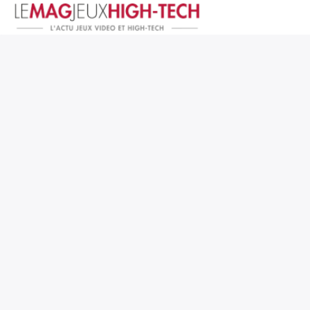
Jeux Vidéo
PC et Hardware
Smartphone et Tablettes
High-Tech
Mangas et Comics
TV, cinéma
Test