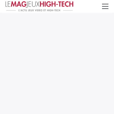
Jeux Vidéo
PC et Hardware
Smartphone et Tablettes
High-Tech
Mangas et Comics
TV, cinéma
Test