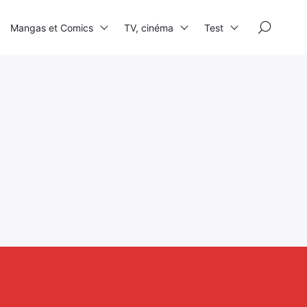
×
Mangas et Comics
TV, cinéma
Test