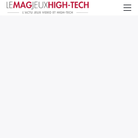
Jeux Vidéo
PC et Hardware
Smartphone et Tablettes
High-Tech
Mangas et Comics
TV, cinéma
Test