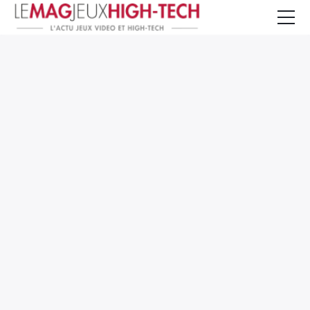
Jeux Vidéo
PC et Hardware
Smartphone et Tablettes
High-Tech
Mangas et Comics
TV, cinéma
Test