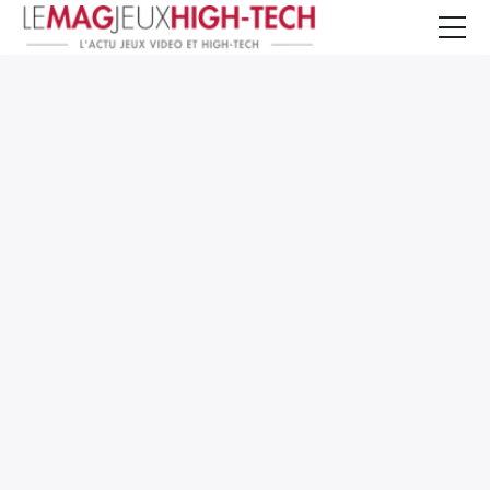
Jeux Vidéo
PC et Hardware
Smartphone et Tablettes
High-Tech
Mangas et Comics
TV, cinéma
Test