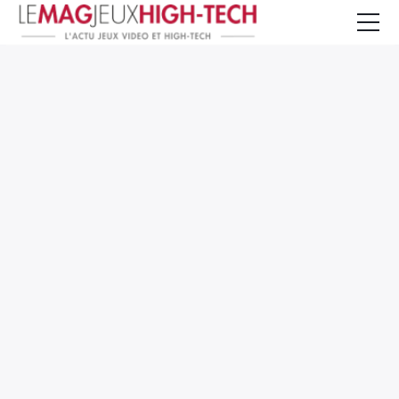
Jeux Vidéo
PC et Hardware
Smartphone et Tablettes
High-Tech
Mangas et Comics
TV, cinéma
Test