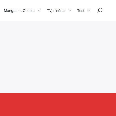
×
Mangas et Comics
TV, cinéma
Test