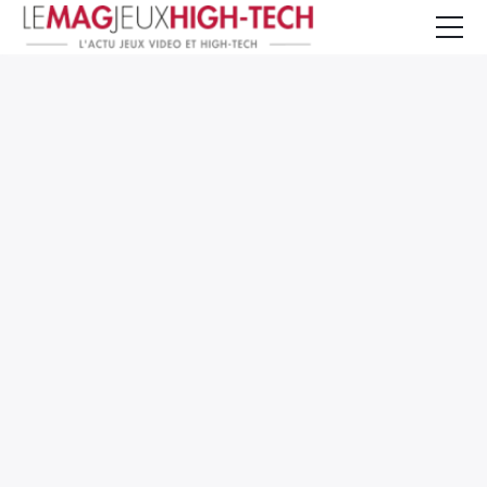
Jeux Vidéo
PC et Hardware
Smartphone et Tablettes
High-Tech
Mangas et Comics
TV, cinéma
Test