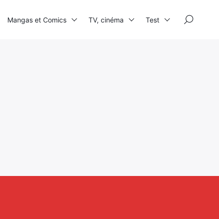
×
Mangas et Comics
TV, cinéma
Test