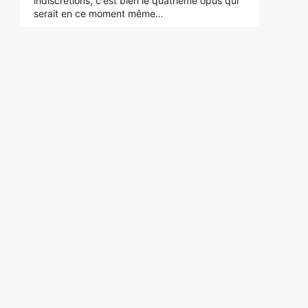
indiscrétions, c'est bien le quatrième opus qui
serait en ce moment même…