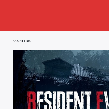
Accueil
›
re4