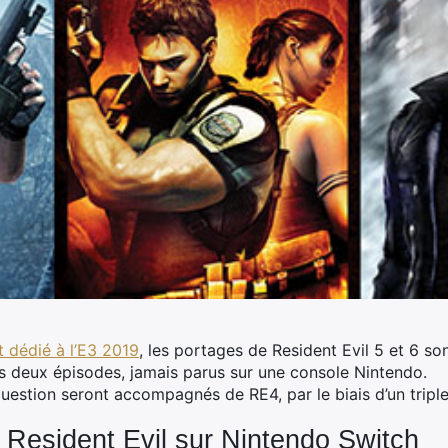
t dédié à l’E3 2019
, les portages de Resident Evil 5 et 6 so
 deux épisodes, jamais parus sur une console Nintendo.
n question seront accompagnés de RE4, par le biais d’un tripl
 Resident Evil sur Nintendo Switch