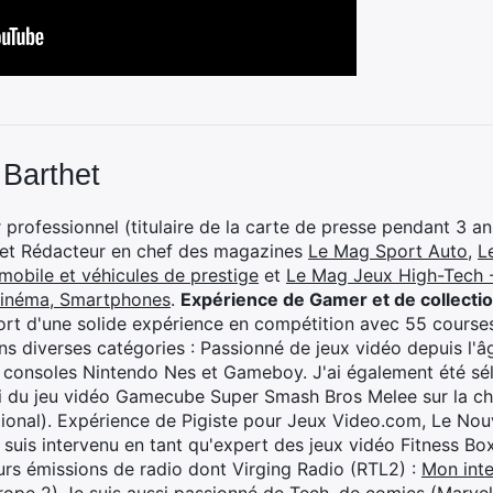
 Barthet
professionnel (titulaire de la carte de presse pendant 3 ans
 et Rédacteur en chef des magazines
Le Mag Sport Auto
,
L
mobile et véhicules de prestige
et
Le Mag Jeux High-Tech -
cinéma, Smartphones
.
Expérience de Gamer et de collecti
rt d'une solide expérience en compétition avec 55 courses
s diverses catégories : Passionné de jeux vidéo depuis l'âge
 consoles Nintendo Nes et Gameboy. J'ai également été séle
i du jeu vidéo Gamecube Super Smash Bros Melee sur la 
ional). Expérience de Pigiste pour Jeux Video.com, Le Nouv
je suis intervenu en tant qu'expert des jeux vidéo Fitness B
eurs émissions de radio dont Virging Radio (RTL2) :
Mon inte