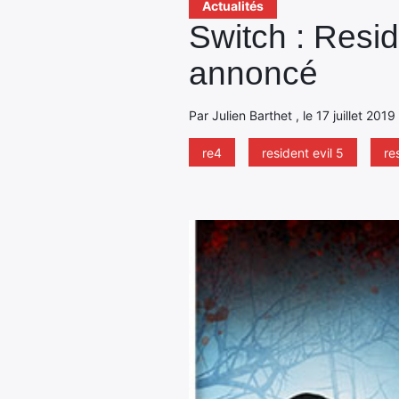
Actualités
Switch : Resid
annoncé
Par Julien Barthet , le 17 juillet 201
re4
resident evil 5
re