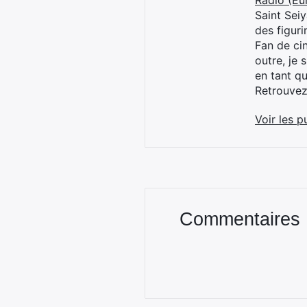
Radio (Eu
Saint Sei
des figur
Fan de cin
outre, je 
en tant q
Retrouve
Voir les p
Commentaires