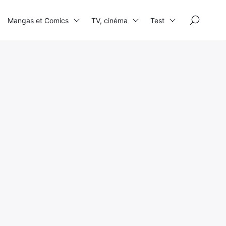
×
Mangas et Comics
TV, cinéma
Test