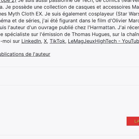
rope 2)
Je suis aussi passionné de Tech, de comics (Marve
ya. Je possède une collection de casques et accessoires Ma
ines Myth Cloth EX. Je suis également cosplayeur (Star War
éma et de séries, j'ai été figurant dans le film d'Olivier M
suis l'auteur d'un ouvrage publié chez l'Harmattan. J'ai ré
ue spécialiste sur l'émission de Thomas Hugues, sur la chaî
z-moi sur
LinkedIn
,
X
,
TikTok
,
LeMagJeuxHighTech - YouTu
ublications de l'auteur
L