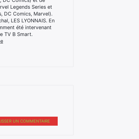
l, DC Comics) et de
rvel Legends Series et
s, DC Comics, Marvel).
archal, LES LYONNAIS. En
cemment été intervenant
ne TV B Smart.
be
AISSER UN COMMENTAIRE