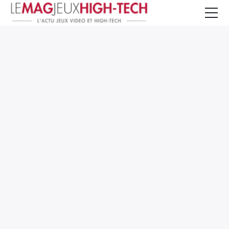
Jeux Vidéo
PC et Hardware
Smartphone et Tablettes
High-Tech
Mangas et Comics
TV, cinéma
Test