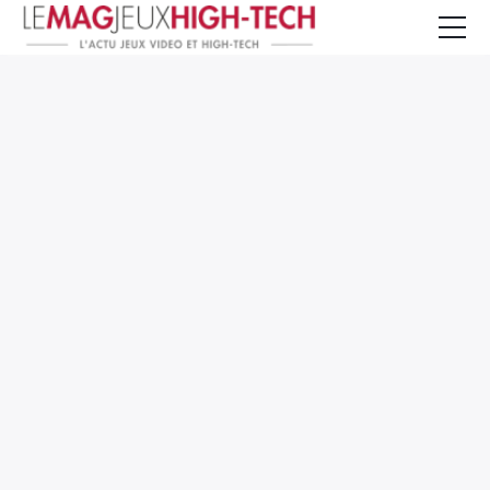
Jeux Vidéo
PC et Hardware
Smartphone et Tablettes
High-Tech
Mangas et Comics
TV, cinéma
Test