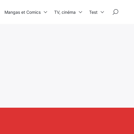
×
Mangas et Comics
TV, cinéma
Test