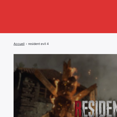
Accueil
›
resident evil 4