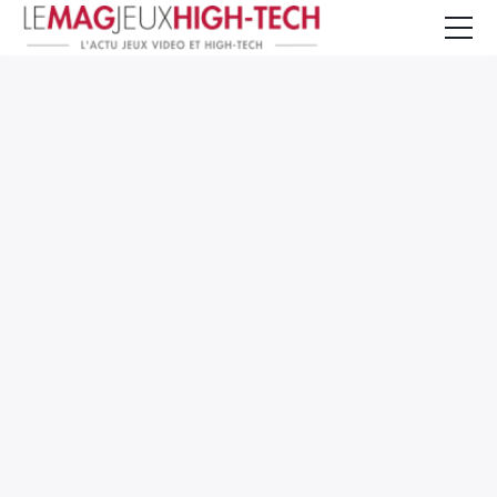
Jeux Vidéo
PC et Hardware
Smartphone et Tablettes
High-Tech
Mangas et Comics
TV, cinéma
Test