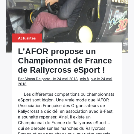
Actualités
L’AFOR propose un
Championnat de France
de Rallycross eSport !
Par Simon Delporte , le 24 mai 2018 , mis à jour le 24 mai
2018
×
Les différentes compétitions ou championnats
eSport sont légion. Une vraie mode que l’AFOR
(Association Française des Organisateurs de
Rallycross) a décidé, en association avec B-Fast,
a souhaité repenser. Ainsi, il existe un
Championnat de France de Rallycross eSport…
Rechercher
qui se déroule sur les manches du Rallycross
:
France et non pas chez vous, sur votre console…