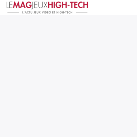
Jeux Vidéo
PC et Hardware
Smartphone et Tablettes
High-Tech
Mangas et Comics
TV, cinéma
Test