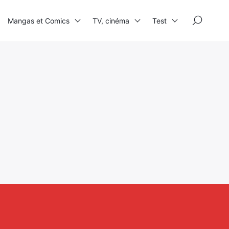
×
Mangas et Comics
TV, cinéma
Test