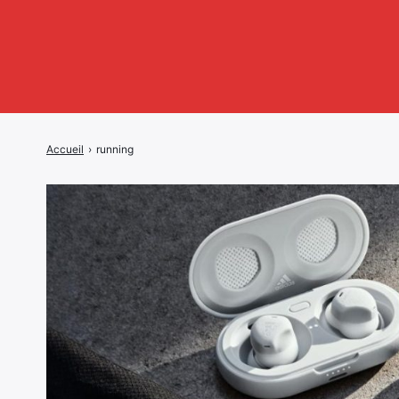
Accueil
›
running