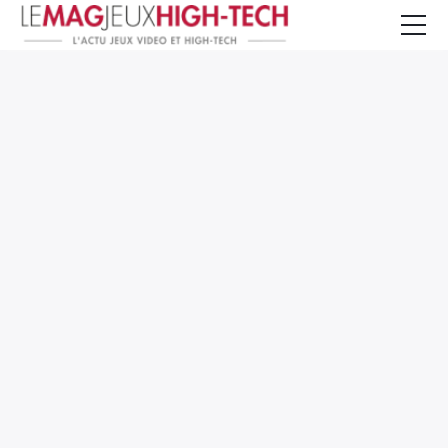
Jeux Vidéo
PC et Hardware
Smartphone et Tablettes
High-Tech
Mangas et Comics
TV, cinéma
Test