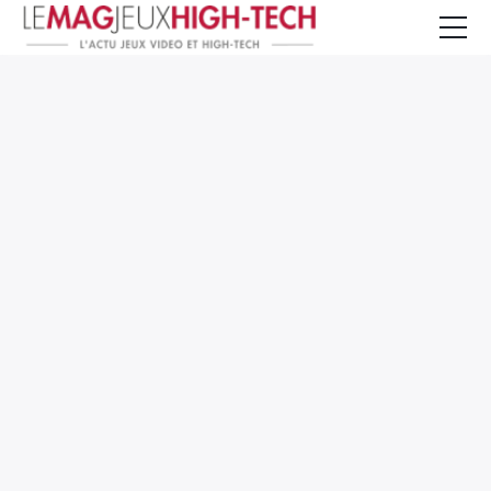
Jeux Vidéo
PC et Hardware
Smartphone et Tablettes
High-Tech
Mangas et Comics
TV, cinéma
Test