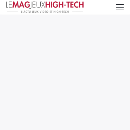
Jeux Vidéo
PC et Hardware
Smartphone et Tablettes
High-Tech
Mangas et Comics
TV, cinéma
Test