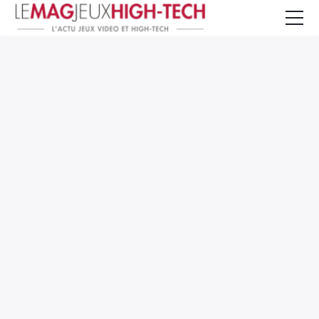
Jeux Vidéo
PC et Hardware
Smartphone et Tablettes
High-Tech
Mangas et Comics
TV, cinéma
Test