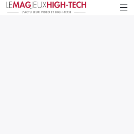
Jeux Vidéo
PC et Hardware
Smartphone et Tablettes
High-Tech
Mangas et Comics
TV, cinéma
Test