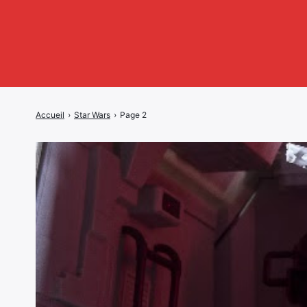
Accueil
›
Star Wars
›
Page 2