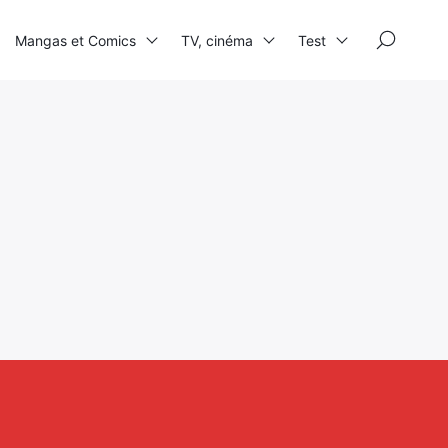
×
Mangas et Comics
TV, cinéma
Test